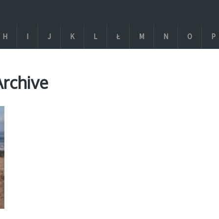
H
I
J
K
L
Ł
M
N
O
P
Archive