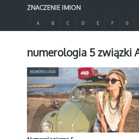
ZNACZENIE IMION
A
B
C
D
E
F
G
numerologia 5 związki 
NUMEROLOGIA