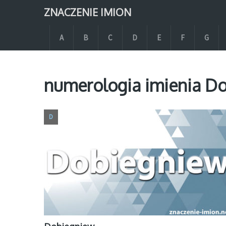
ZNACZENIE IMION
A
B
C
D
E
F
G
numerologia imienia D
D