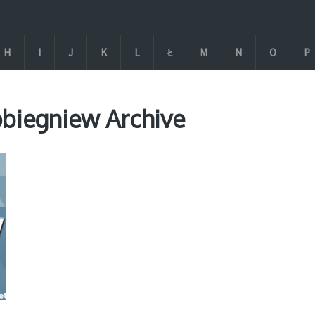
H
I
J
K
L
Ł
M
N
O
P
obiegniew Archive