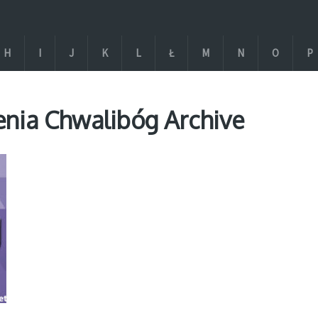
H
I
J
K
L
Ł
M
N
O
P
enia Chwalibóg Archive