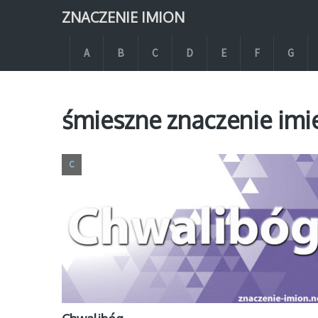
ZNACZENIE IMION
A
B
C
D
E
F
G
śmieszne znaczenie imi
C