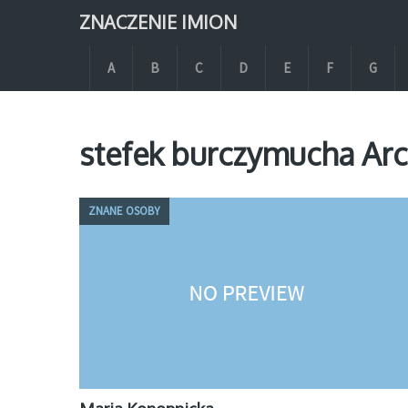
ZNACZENIE IMION
A
B
C
D
E
F
G
stefek burczymucha Arc
ZNANE OSOBY