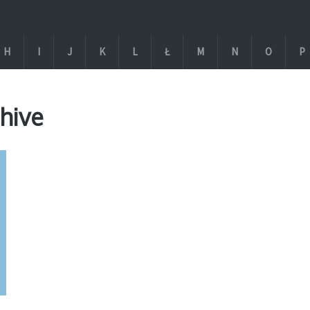
H
I
J
K
L
Ł
M
N
O
P
hive